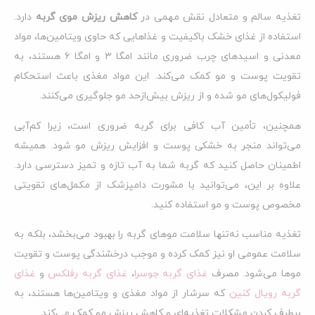
تغذیه سالم و متعادل نقش مهمی در
کاهش ریزش موی گربه
دارد.
استفاده از غذای خشک باکیفیت و غذاهایی که حاوی ویتامین‌ها، مواد
معدنی و اسیدهای چرب ضروری مانند امگا ۳ و امگا ۶ هستند، به
تقویت پوست و مو کمک می‌کند. این مواد مغذی باعث استحکام
فولیکول‌های مو شده و از ریزش بیش‌ازحد مو جلوگیری می‌کنند.
همچنین، تأمین آب کافی برای گربه ضروری است، زیرا کم‌آبی
می‌تواند منجر به خشکی پوست و افزایش ریزش مو شود. همیشه
اطمینان حاصل کنید که گربه شما به آب تازه و تمیز دسترسی دارد.
علاوه بر این، می‌توانید با مشورت دامپزشک از مکمل‌های تقویتی
مخصوص پوست و مو استفاده کنید.
تغذیه مناسب نه‌تنها سلامت موهای گربه را بهبود می‌بخشد، بلکه به
سلامت عمومی او نیز کمک کرده و موجب درخشندگی پوست و تقویت
موها می‌شود. مصرف
غذای گربه جوسرا
،
غذای گربه رفلکس
و
غذای
گربه رویال کنین
که سرشار از مواد مغذی و ویتامین‌ها هستند، به
برطرف کردن مشکلات تغذیه‌ای و کاهش ریزش مو کمک می‌کند.