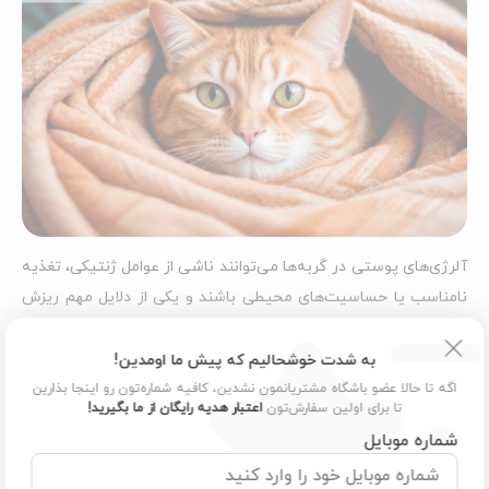
آلرژی‌های پوستی در گربه‌ها می‌توانند ناشی از عوامل ژنتیکی، تغذیه
نامناسب یا حساسیت‌های محیطی باشند و یکی از دلایل مهم ریزش
مو محسوب می‌شوند. در برخی موارد، آلرژی‌ها به شکل التهاب، خارش
شدید و پوسته‌ریزی ظاهر شده و موجب ریزش گسترده موها
به شدت خوشحالیم که پیش ما اومدین!
می‌شوند.
اگه تا حالا عضو باشگاه مشتریانمون نشدین، کافیه شماره‌تون رو اینجا بذارین
تا برای اولین سفارش‌تون
اعتبار هدیه رایگان از ما بگیرید!
برای تشخیص دقیق و درمان مناسب، مراجعه به دامپزشک ضروری
شماره موبایل
است. یکی از مشکلات مرتبط با آلرژی که در برخی نژادهای خاص مانند