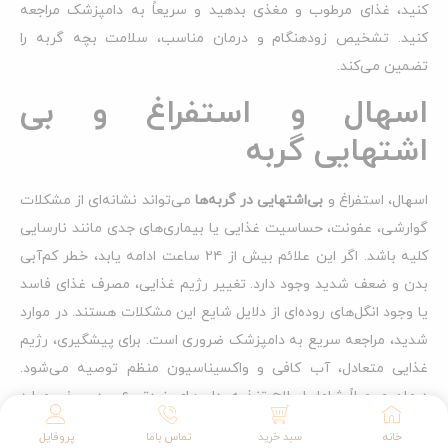
کنید، غذای مرطوب و مغذی بدهید و سریعاً به دامپزشک مراجعه
کنید. تشخیص زودهنگام و درمان مناسب، سلامت بچه گربه را
تضمین می‌کند.
اسهال و استفراغ و بی
اشتهایی گربه
اسهال، استفراغ و
بی‌اشتهایی در گربه‌ها
می‌تواند نشانه‌ای از مشکلات
گوارشی، عفونت، حساسیت غذایی یا بیماری‌های جدی مانند نارسایی
کلیه باشد. اگر این علائم بیش از ۲۴ ساعت ادامه یابد، خطر کم‌آبی
بدن و ضعف شدید وجود دارد. تغییر رژیم غذایی، مصرف غذای فاسد
یا وجود انگل‌های روده‌ای از دلایل شایع این مشکلات هستند. در موارد
شدید، مراجعه سریع به دامپزشک ضروری است. برای پیشگیری، رژیم
غذایی متعادل، آب کافی و واکسیناسیون منظم توصیه می‌شود.
درمان معمولاً شامل اصلاح تغذیه، داروهای ضدتهوع و در برخی موارد
سرم‌درمانی است. اطلاع از
دلیل استفراغ گربه
تا حد زیادی می تواند
خانه
سبد خرید
تماس باما
پروفایل