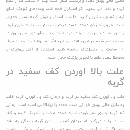
معنی خالی بودن معده و برگشت صفرا است. ابتدا ۸ ساعت غذا را قطع
کرده و فقط آب دهید. اگر استفراغ قطع شد، وعده‌های کوچک غذای
نرم و کم چرب شروع کنید. اما علت استفراغ خونی گربه بسیار جدی‌تر
است؛ می‌تواند زخم معده، مسمومیت یا جسم تیز باشد. خون قرمز
روشن نشانه خونریزی تازه در مری است و خون قهوه‌ای یعنی خون در
معده هضم شده. در این حالت، درمان خانگی ممنوع است و باید ظرف
۲۴ ساعت به دامپزشک مراجعه کنید. استفاده از آنتی‌بیوتیک یا
محافظ معده فقط با تجویز پزشک مجاز است.
علت بالا اوردن کف سفید در
گربه
علت بالا اوردن کف سفید در گربه و درمان کف بالا اوردن گربه اغلب
به دلیل خالی بودن طولانی مدت معده یا ریفلاکس اسید است. زمانی
که گربه چیزی نمی‌خورد، اسید معده مخاط را تحریک کرده و کف
سفید تولید می‌کند. اما درمان کف بالا اوردن گربه بستگی به علت
دارد. اگر گربه فعال است، وعده‌های غذایی کوچک و مکرر بدهید.