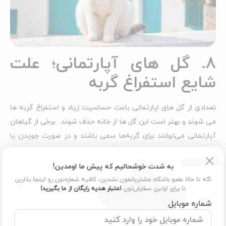
8. گل های آپارتمانی؛ علت
شایع استفراغ گربه
تعدادی از گل های اپارتمانی باعث حساسیت زیاد و استفراغ گربه ها
می شوند و بهتر است این گل ها از خانه حذف شوند. برخی از گیاهان
آپارتمانی می‌توانند برای گربه‌ها سمی باشند و در صورت جویدن یا
خوردن، باعث علائمی مانند استفراغ، اسهال، بی‌حالی، و حتی مشکلات
جدی‌تر شوند. در ادامه 10 گیاه آپارتمانی که باعث استفراغ می شود را
به شدت خوشحالیم که پیش ما اومدین!
بررسی می کنیم:
اگه تا حالا عضو باشگاه مشتریانمون نشدین، کافیه شماره‌تون رو اینجا بذارین
تا برای اولین سفارش‌تون
اعتبار هدیه رایگان از ما بگیرید!
لیلیوم
(Lilium spp.)
یکی از سمی‌ترین گیاهان برای
شماره موبایل
گربه‌هاست. حتی مقدار کمی از آن می‌تواند منجر به نارسایی