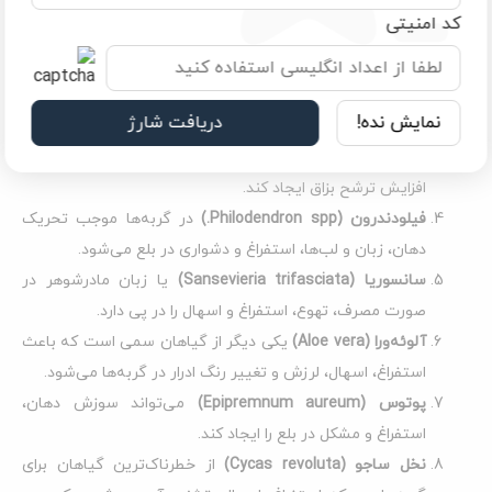
کلیه، استفراغ، بی‌حالی و کاهش اشتها شود.
کد امنیتی
دیفن‌باخیا
(Dieffenbachia)
در صورت بلعیده شدن، باعث
سوزش شدید دهان، استفراغ، افزایش بزاق و مشکل در بلع
می‌شود.
نمایش نده!
دریافت شارژ
کالاتیا یا دراسینا
(Dracaena spp.)
می‌تواند علائمی نظیر
استفراغ (گاهی همراه با خون)، بی‌حالی، از دست دادن اشتها و
افزایش ترشح بزاق ایجاد کند.
فیلودندرون
(Philodendron spp.)
در گربه‌ها موجب تحریک
دهان، زبان و لب‌ها، استفراغ و دشواری در بلع می‌شود.
سانسوریا
(Sansevieria trifasciata)
یا زبان مادرشوهر در
صورت مصرف، تهوع، استفراغ و اسهال را در پی دارد.
آلوئه‌ورا
(Aloe vera)
یکی دیگر از گیاهان سمی است که باعث
استفراغ، اسهال، لرزش و تغییر رنگ ادرار در گربه‌ها می‌شود.
پوتوس
(Epipremnum aureum)
می‌تواند سوزش دهان،
استفراغ و مشکل در بلع را ایجاد کند.
نخل ساجو
(Cycas revoluta)
از خطرناک‌ترین گیاهان برای