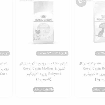
حراج!
تاریخ انقضا: 2027/09/20
تاریخ انقضا: 
 عقیم شده رویال
غذای خشک مادر و بچه گربه رویال
غذای 
Royal Canin Regul
کنین Royal Canin Mother &
Babycat وزن 10 کیلوگرم
Care وزن 10 کیلوگرم
ات بیشتر
اطلاعات بیشتر