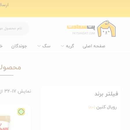
ارسال ر
صفحه اصلی
گربه
سگ
جوندگان
خ
محصولات
نمایش 17–32 از 80 نتیجه
فیلتر برند
رویال کنین
(80)