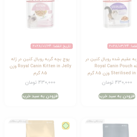
2028/03/2
تاریخ انقضا: 2028/01/24
به عقیم شده رویال کنین در
پوچ بچه گربه رویال کنین در ژله
ژله Royal Canin Pouch
Royal Canin Kitten in Jelly وزن
Sterilised وزن 85 گرم
85 گرم
430,000
تومان
430,000
تومان
افزودن به سبد خرید
افزودن به سبد خرید