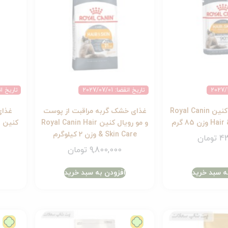
تاریخ انقضا: 2027/07/01
تاریخ انقضا: 
پوچ گربه رویال کنین Royal Canin
غذای خشک گربه مراقبت از پوست
غذای
ن 85 گرم
و مو رویال کنین Royal Canin Hair
ک
& Skin Care وزن 2 کیلوگرم
e
43
تومان
9,800,000
تومان
ه سبد خرید
افزودن به سبد خرید