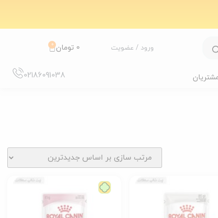
0
0
تومان
ورود / عضویت
02186091038
مشتریان