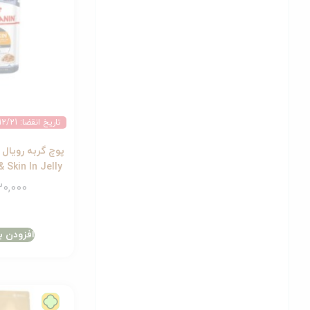
تاریخ انقضا: 2027/12/21
Hair & Skin In Jelly وز
0,000
افزودن ب