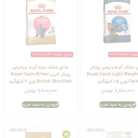
2027/09/24
تاریخ انقضا: 2027/08/30
 خشک گربه رژیمی رویال
غذای خشک بچه گربه بریتیش
نین Royal Canin Light Weight
رویال کنین Royal Canin Kitten
Car وزن 1.5 کیلوگرم
British ShortHair وزن 2 کیلوگرم
7,800,000
تومان
9,800,000
تومان
افزودن به سبد خرید
افزودن به سبد خرید