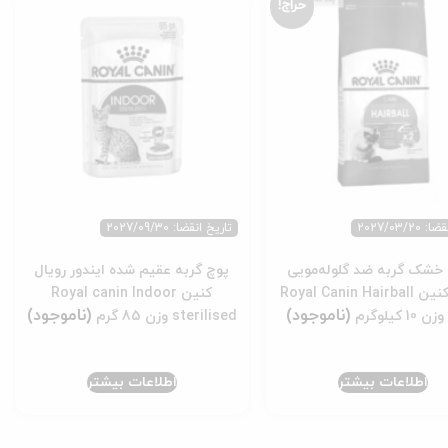
حراج!
2027/03/20
تاریخ انقضا: 2027/09/30
خشک گربه ضد گلوله‌مویی
پوچ گربه عقیم شده ایندور رویال
رویال کنین Royal Canin Hairball
کنین Royal canin Indoor
sterilised وزن 85 گرم
اطلاعات بیشتر
اطلاعات بیشتر