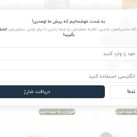
به شدت خوشحالیم که پیش ما اومدین!
شگاه مشتریانمون نشدین، کافیه شماره‌تون رو اینجا بذارین تا برای اولین سفارش‌تون
اعتبا
بگیرید!
تاریخ انقضا: 2027/08/12
تاریخ انقضا: 
نژاد پرشین رویال
غذای خشک گربه رویال کنین مدل
غذای خ
Royal Canin Persian
Regular Fit 32 وزن 2 کیلوگرم
lised
8,800,000
تومان
نده!
دریافت شارژ
9,
تومان
ه سبد خرید
افزودن به سبد خرید