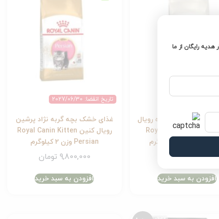
ر هدیه رایگان از ما
2027/06/13
تاریخ انقضا: 2027/06/30
شک گربه عقیم شده رویال
غذای خشک بچه گربه نژاد پرشین
کنین Royal Canin Regular
رویال کنین Royal Canin Kitten
Steri وزن 2 کیلوگرم
Persian وزن 2 کیلوگرم
8,900,000
تومان
9,800,000
تومان
افزودن به سبد خرید
افزودن به سبد خرید