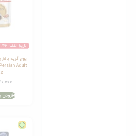
تاریخ انقضا: 2026/11/24
پوچ گربه بالغ 
85 گ
0,000
افزودن ب