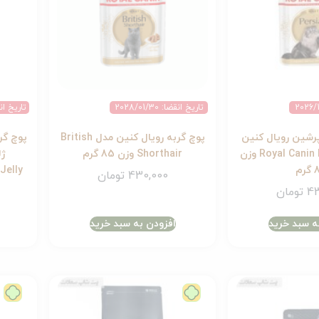
تاریخ انقضا: 2028/01/30
تاریخ انقضا: 4
پرشین رویال کنین
پوچ گربه رویال کنین مدل British
پوچ گر
Royal Canin Persian Adult وزن
Shorthair وزن 85 گرم
رم
 in Jelly
430,000
تومان
43
تومان
ه سبد خرید
افزودن به سبد خرید