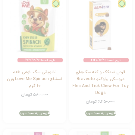
تاریخ انقضا: 2027/06/20
تاریخ انقضا: 2027/12/26
قرص ضدکک و کنه سگ‌های
تشویقی سگ لاومی طعم
عروسکی براوکتو Bravecto
اسفناج Love Me Spinach وزن
Flea And Tick Chew For Toy
60 گرم
Dogs
580,000
تومان
6,250,000
تومان
افزودن به سبد خرید
افزودن به سبد خرید