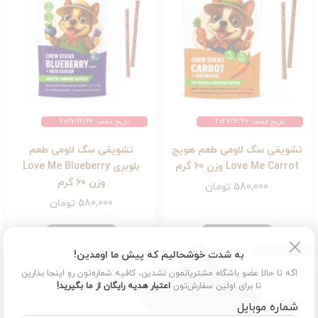
تاریخ انقضا: 2027/12/26
تاریخ انقضا: 2027/12/26
تشویقی سگ لاومی طعم هویج
تشویقی سگ لاومی طعم
Love Me Carrot وزن 60 گرم
بلوبری Love Me Blueberry
وزن 60 گرم
580,000
تومان
580,000
تومان
افزودن به سبد خرید
افزودن به سبد خرید
به شدت خوشحالیم که پیش ما اومدین!
اگه تا حالا عضو باشگاه مشتریانمون نشدین، کافیه شماره‌تون رو اینجا بذارین
تا برای اولین سفارش‌تون
اعتبار هدیه رایگان از ما بگیرید!
شماره موبایل