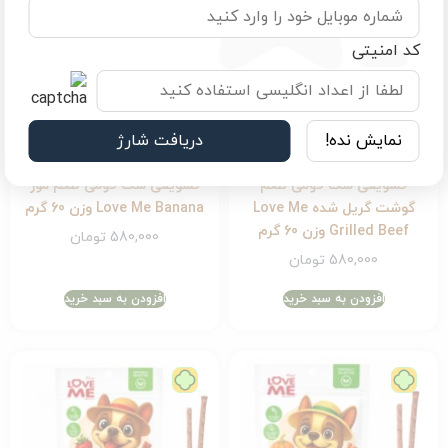
کد امنیتی
نمایش نده!
دریافت شارژ
تاریخ انقضا: 2027/12/26
تاریخ انقضا: 2027/12/26
تشویقی سگ لاومی طعم
تشویقی سگ لاومی طعم موز
گوشت گریل شده Love Me
Love Me Banana وزن 60 گرم
Grilled Beef وزن 60 گرم
580,000
تومان
580,000
تومان
افزودن به سبد خرید
افزودن به سبد خرید