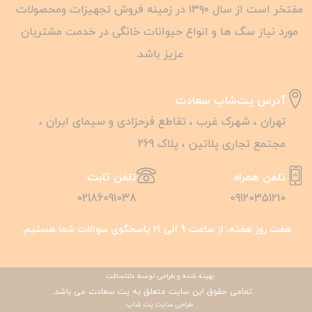
مفتخر است از سال ۱۳۹۰ در زمینه فروش تجهیزات ومحصولات
مورد نیاز سگ ها و انواع حیوانات خانگی در خدمت مشتریان
عزیز باشد.
آدرس پت‌شاپ سعادت
تهران ، شهرک غرب ، تقاطع فرحزادی و سیمای ایران ،
مجتمع تجاری پلاتین ، پلاک 269
تلفن همراه
تلفن ثابت
02186091038
09120351210
هفت روز هفته، از ساعت 9 الی 21 پاسخگوی سوالات شما هستیم.
بهینه شده و طراحی توسط دلتاسافت
تمامی حقوق این سایت متعلق به پت سعادت می باشد.
طراحی سایت پت شاپ