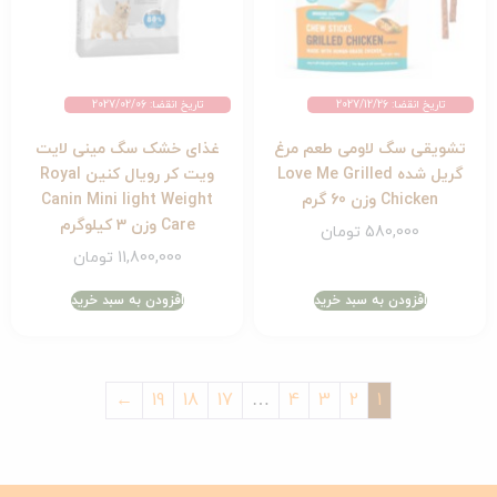
تاریخ انقضا: 2027/12/26
تاریخ انقضا: 2027/02/06
تشویقی سگ لاومی طعم مرغ
غذای خشک سگ مینی لایت
گریل شده Love Me Grilled
ویت کر رویال کنین Royal
Chicken وزن 60 گرم
Canin Mini light Weight
Care وزن 3 کیلوگرم
580,000
تومان
11,800,000
تومان
افزودن به سبد خرید
افزودن به سبد خرید
←
19
18
17
…
4
3
2
1