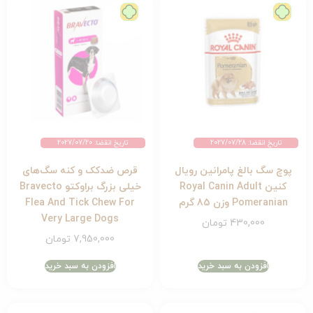
تاریخ انقضا: 2027/07/28
تاریخ انقضا: 2027/07/20
پوچ سگ بالغ پامرانین رویال
قرص ضدکک و کنه سگ‌های
کنین Royal Canin Adult
خیلی بزرگ براوکتو Bravecto
Pomeranian وزن 85 گرم
Flea And Tick Chew For
Very Large Dogs
430,000
تومان
7,950,000
تومان
افزودن به سبد خرید
افزودن به سبد خرید