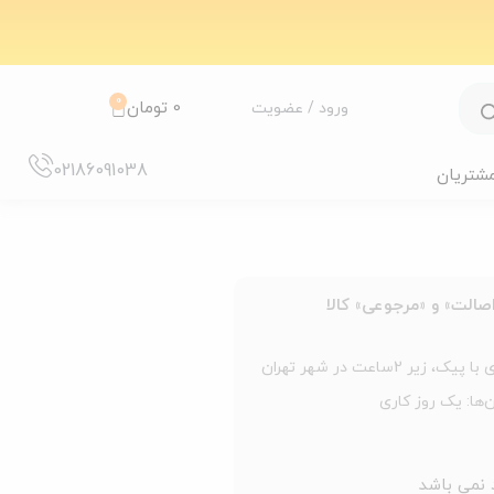
0
0
تومان
ورود / عضویت
02186091038
مشتریان
الت» و «مرجوعی» کالا
 زیر 2ساعت در شهر تهران
‌ها: یک روز کاری
د نمی باشد