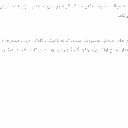
به مراقبت دارند. غذای خشک گربه پرشین ادالت با ترکیبات مفیدی ک
کند.
های حیوانی هیدرولیز شده، تفاله کاسنی، گلوتن ذرت، مخمرها و 
گل گاو زبان، ویتامین A ، D3، ید، منگنز، روی، سلنیوم، مس و آهن