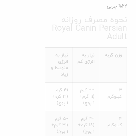
%22
چربی
نحوه مصرف روزانه
Royal Canin Persian
Adult
وزن گربه
نیاز به
نیاز به
انرژی کم
انرژی
متوسط و
زیاد
3
33 گرم
41 گرم
کیلوگرم
(11 گرم+
(21 گرم+
1 پوچ)
1 پوچ)
4
40 گرم
50 گرم
کیلوگرم
(18 گرم+
(31 گرم+
1 پوچ)
1 پوچ)