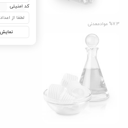
کد امنیتی
%7.3
موادمعدنی
نمایش 