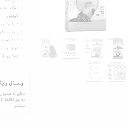
دارای امگا 3و 6 و پرو بیوتیک
کمک به هض
گوارش
دارای خاصی
پریبیوتیک
دارای مقادی
مرغ، چربی
معدنی، فیب
ارســـال رای
بالای 5 میلیون تومـان
بیشتر