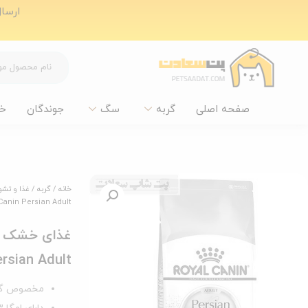
ارسال ر
صفحه اصلی
گربه
سگ
جوندگان
خ
خانه
/
گربه
/
غذا و تشو
Royal Canin Persian Adult وزن 
Canin Persian Adult 
مخصوص گربه