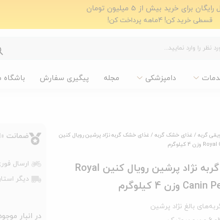
ایگان برای خرید بیش از 5 میلیون تومان
قسطی خرید کن! 4ماهه پرداخت کن!
دمات
دامپزشکی
مجله
پیگیری سفارش
باشگاه 
یقی گربه
/
غذای خشک گربه
/ غذای خشک گربه نژاد پرشین رویال کنین
ضمانت «اص
4 کیلوگرم
ارسال فوری با پیک،
غذای خشک گربه نژاد پرشین رویال کنین Royal
دیگر استان
وزن 4 کیلوگرم
‌های بالغ نژاد پرشین
در انبار موجو