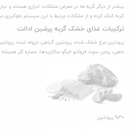
بیشتر از دیگر گربه ها در معرض مشکلات ادراری هستند و نیاز 
گربه کمک کرده و از مشکلات مرتبط با این سیستم جلوگیری می‌
ترکیبات غذای خشک گربه پرشین ادالت
پروتئین مرغ خشک شده، پروتئین گیاهی ایزوله شده، پروتئین 
ماهی، روغن سویا، فروکتو الیگو ساکاریدها، عصاره گل همیشه بهار (منبع لوتئین)، روغن 
%30
پروتئین