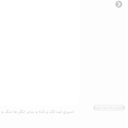
افزودن به سبد خرید
اسپری ضد کک و کنه و سایر انگل ها سگ و گربه رداسپرینگ Anti Flea & Tick Spray