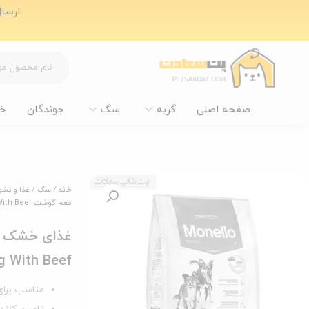
ارسال ر
صفحه اصلی
گربه
سگ
جوندگان
خ
خانه
/
سگ
/
غذا و تش
طعم گوشت Monello Go Adult Dog With Beef وزن 15 کیلوگرم
غذای خشک سگ
lt Dog With Beef
مناسب برای