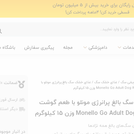
ایگان برای خرید بیش از 5 میلیون تومان
قسطی خرید کن! 4ماهه پرداخت کن!
دمات
دامپزشکی
مجله
پیگیری سفارش
باشگاه 
ویقی سگ
/
غذای خشک سگ
/ غذای خشک سگ بالغ پرانرژی مونلو با
ضمانت «اص
ارسال فوری با پیک،
 بالغ پرانرژی مونلو با طعم گوشت
دیگر استان
Monello Go Adu وزن 15 کیلوگرم
 سگ‌های بالغ همه نژادها
در انبار موجو