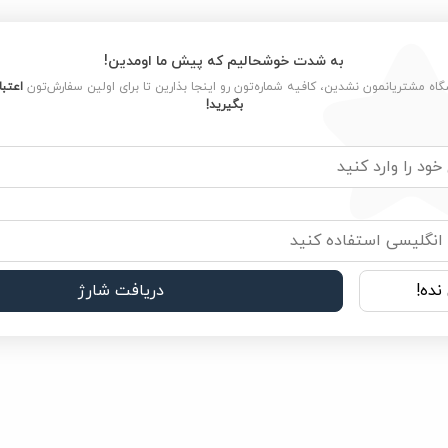
به شدت خوشحالیم که پیش ما اومدین!
15 کیلوگرم
شگاه مشتریانمون نشدین، کافیه شماره‌تون رو اینجا بذارین تا برای اولین سفارش‌تون
اعتبا
بگیرید!
گوشت گاو
سگ
Monello
برزیل
نده!
دریافت شارژ