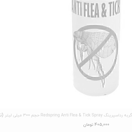
Redspring  حجم 300 میلی لیتر
405,000
تومان