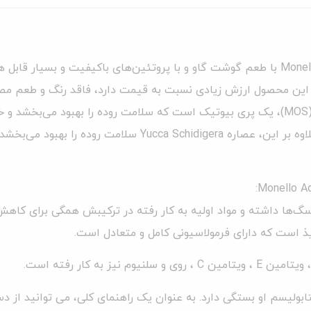
غذای سگ مونلو بالغ در وزن 15 کیلوگرم Monello Adult Dog Go Beef با طعم گوشت گاو و با پروتئین‌های 
د. این محصول ارزش زیادی نسبت به قیمت دارد، فاقد رنگ و طعم مص
سالم می‌کند. فرمول آن حاوی مخمر آبجو و مانان-الیگوساکارید (MOS)، یک پری بیوتیک است که سلامت روده 
کلید جذب عالی مواد مغذی، برای حداکثر استفاده از محصول. علاوه بر این، عصاره era
ها داشته و مواد اولیه به کار رفته در ترکیبش همگی برای کاهش
 است که دارای فرمولاسیونی کامل و متعادل است.
به کار رفته است.
ولیسم او بستگی دارد. به عنوان یک راهنمای کلی، می توانید از دست