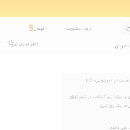
0
0
تومان
ورود / عضویت
02186091038
مشتریان
الت» و «مرجوعی» کالا
 زیر 2ساعت در شهر تهران
‌ها: یک روز کاری
د نمی باشد