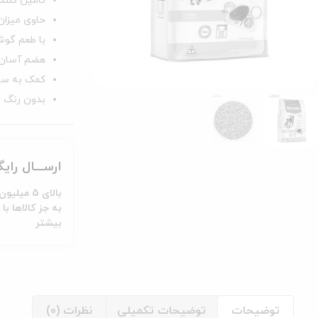
تامین کننده
حاوی میزان 
با طعم گوش
هضم آسان و
کمک به سل
بدون رنگ و
ارســـال رای
بالای 5 میلیون تومـان
بیشتر
توضیحات
توضیحات تکمیلی
نظرات (0)