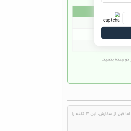
دو وعده بدهید.
خرید اینترنتی غذای گربه جوسرا ماهی راهی آسان برای تغذیه باکیفیت پت شماست. این غذا با طعم ماهی، سرشار از پروتئین و امگا 3 است. اما قبل از سفارش، این 3 نکته را