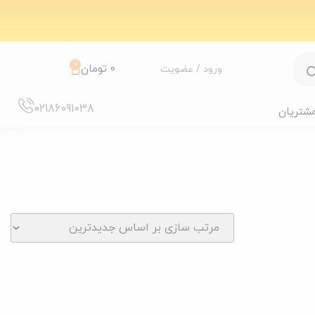
0
0
تومان
ورود / عضویت
02186091038
مشتریان