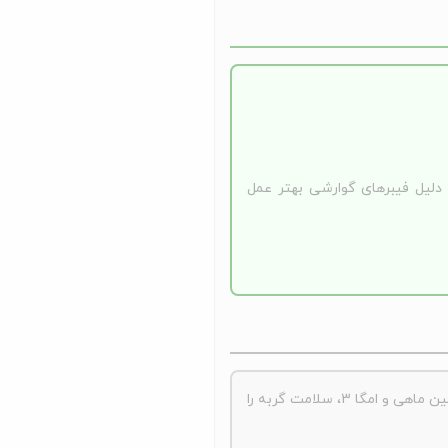
دلیل فیبرهای گوارشی بهتر عمل
غذای خشک گربه جوسرا ماهی با پروتئین ماهی و امگا 3، سلامت گربه را