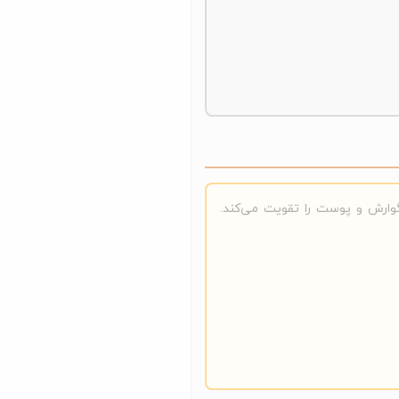
ذای خشک گربه جوسرا ماهی با پروتئین ماهی و امگا 3، گوارش و پوست را تقویت می‌کند.