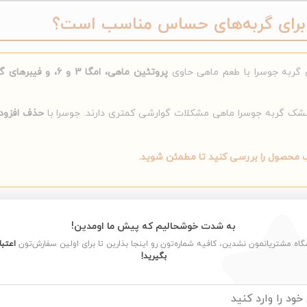
ا برای گربه‌های حساس مناسب است؟
ی گربه جوسرا با طعم ماهی حاوی
پروتئین ماهی، امگا 3 و 6، و فیبرهای گوارشی
 گربه جوسرا ماهی مشکلات گوارشی کمتری دارند. جوسرا با
حذف افزود
ب محصول را بررسی کنید تا مطمئن شوید.
 + جدول میزان مصرف روزانه
به شدت خوشحالیم که پیش ما اومدین!
شگاه مشتریانمون نشدین، کافیه شماره‌تون رو اینجا بذارین تا برای اولین سفارش‌تون
اعتبا
بگیرید!
کند.
غذای خشک گربه جوسرا ماهی باید روزانه
30 تا 50 گرم به ازای هر کیلوگرم وزن گربه