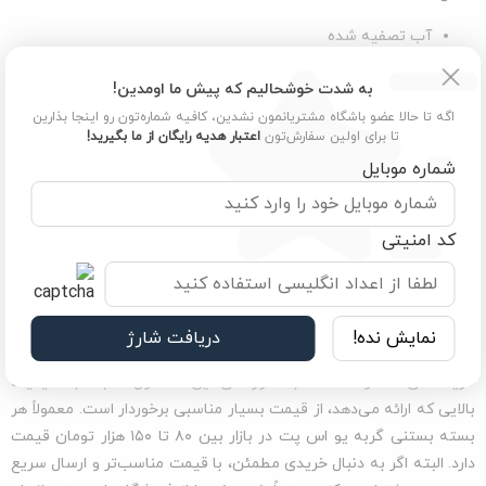
آب تصفیه شده
پروتئین مرغوب حیوانی (مرغ یا ماهی)
به شدت خوشحالیم که پیش ما اومدین!
ویتامین‌های گروه B
ویتامین E
اگه تا حالا عضو باشگاه مشتریانمون نشدین، کافیه شماره‌تون رو اینجا بذارین
تا برای اولین سفارش‌تون
اعتبار هدیه رایگان از ما بگیرید!
تورین (ماده‌ای ضروری برای سلامت قلب و بینایی گربه)
شماره موبایل
اسیدهای چرب مفید
فیبر طبیعی برای بهبود گوارش
این ترکیبات باعث می‌شوند که گربه شما ضمن لذت بردن از طعم
کد امنیتی
بستنی، از مزایای تغذیه‌ای عالی نیز بهره‌مند شود.
قیمت بستنی گربه یو اس پت
نمایش نده!
دریافت شارژ
قیمت
بستنی گربه بالغ یو اس پت
بسته به طعم، وزن بسته‌بندی و محل
خرید کمی متفاوت است. به طور کلی این محصول نسبت به کیفیت
بالایی که ارائه می‌دهد، از قیمت بسیار مناسبی برخوردار است. معمولاً هر
بسته بستنی گربه یو اس پت در بازار بین ۸۰ تا ۱۵۰ هزار تومان قیمت
دارد. البته اگر به دنبال خریدی مطمئن، با قیمت مناسب‌تر و ارسال سریع