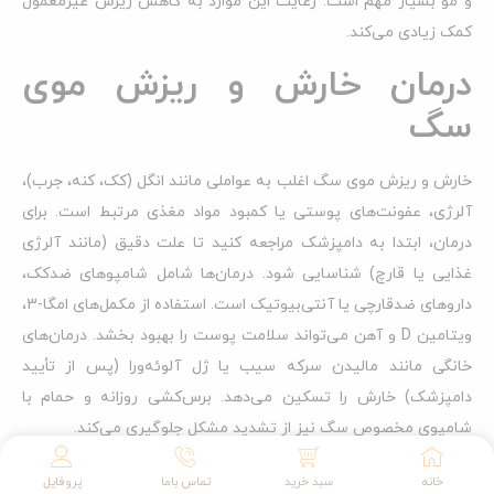
و مو بسیار مهم است. رعایت این موارد به کاهش ریزش غیرمعمول
کمک زیادی می‌کند.
درمان خارش و ریزش موی
سگ
خارش و ریزش موی سگ اغلب به عواملی مانند انگل (کک، کنه، جرب)،
آلرژی، عفونت‌های پوستی یا کمبود مواد مغذی مرتبط است. برای
درمان، ابتدا به دامپزشک مراجعه کنید تا علت دقیق (مانند آلرژی
غذایی یا قارچ) شناسایی شود. درمان‌ها شامل شامپوهای ضدکک،
داروهای ضدقارچی یا آنتی‌بیوتیک است. استفاده از مکمل‌های امگا-3،
ویتامین D و آهن می‌تواند سلامت پوست را بهبود بخشد. درمان‌های
خانگی مانند مالیدن سرکه سیب یا ژل آلوئه‌ورا (پس از تأیید
دامپزشک) خارش را تسکین می‌دهد. برس‌کشی روزانه و حمام با
شامپوی مخصوص سگ نیز از تشدید مشکل جلوگیری می‌کند.
فصل ریزش موی سگ ژرمن
خانه
سبد خرید
تماس باما
پروفایل