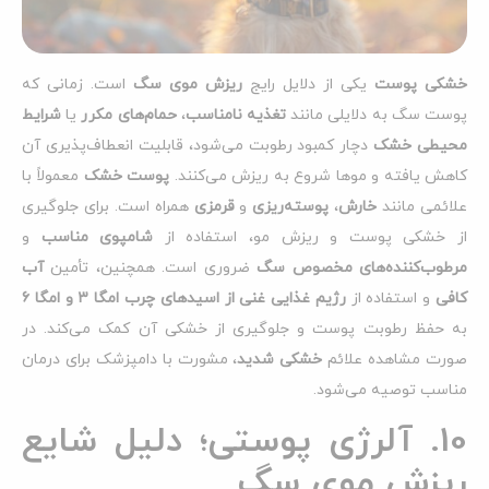
خشکی پوست
یکی از دلایل رایج
ریزش موی سگ
است. زمانی که
پوست سگ به دلایلی مانند
تغذیه نامناسب
،
حمام‌های مکرر
یا
شرایط
محیطی خشک
دچار کمبود رطوبت می‌شود، قابلیت انعطاف‌پذیری آن
کاهش یافته و موها شروع به ریزش می‌کنند.
پوست خشک
معمولاً با
علائمی مانند
خارش
،
پوسته‌ریزی
و
قرمزی
همراه است. برای جلوگیری
از خشکی پوست و ریزش مو، استفاده از
شامپوی مناسب
و
مرطوب‌کننده‌های مخصوص سگ
ضروری است. همچنین، تأمین
آب
کافی
و استفاده از
رژیم غذایی غنی از اسیدهای چرب امگا
۳
و امگا
۶
به حفظ رطوبت پوست و جلوگیری از خشکی آن کمک می‌کند. در
صورت مشاهده علائم
خشکی شدید
، مشورت با دامپزشک برای درمان
مناسب توصیه می‌شود.
10. آلرژی پوستی؛ دلیل شایع
ریزش موی سگ