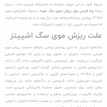
مربوط شود. در این موارد، مراجعه به دامپزشک ضروری است. درباره
اینکه
چه قرصی برای ریزش موی سگ خوبه
، معمولاً مکمل‌های حاوی
امگا ۳، بیوتین و ویتامین‌های مورد نیاز پوست و مو توصیه می‌شود،
اما مصرف هر دارویی باید با تجویز دامپزشک باشد.
علت ریزش موی سگ اشپیتز
سگ‌های اشپیتز به دلیل پوشش پشمی متراکم، مستعد ریزش موی
طبیعی هستند، به‌ویژه در فصول بهار و پاییز که موهای قدیمی
جایگزین می‌شوند. علل غیرطبیعی شامل انگل‌هایی مانند کک و کنه،
آلرژی‌های غذایی یا محیطی (مانند گرده)، کمبود ویتامین (به‌ویژه
آهن و امگا-3) و عفونت‌های قارچی یا باکتریایی است. استرس یا
تغییرات هورمونی، مانند شیردهی در سگ‌های ماده، نیز می‌تواند
عامل باشد. برای تشخیص دقیق، معاینه دامپزشکی ضروری است.
تغذیه باکیفیت، برس‌کشی منظم و استفاده از شامپوهای مناسب
می‌توانند ریزش مو را کاهش دهند. در صورت مشاهده خارش یا کچلی،