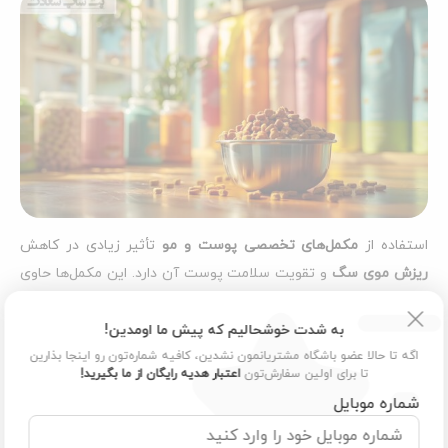
استفاده از
مکمل‌های تخصصی پوست و مو
تأثیر زیادی در کاهش
ریزش موی سگ
و تقویت سلامت پوست آن دارد. این مکمل‌ها حاوی
مواد مغذی ضروری مانند ویتامین‌ها، مواد معدنی و اسیدهای چرب
مفید هستند که به رشد و استحکام مو کمک می‌کنند. محصولاتی
به شدت خوشحالیم که پیش ما اومدین!
اگه تا حالا عضو باشگاه مشتریانمون نشدین، کافیه شماره‌تون رو اینجا بذارین
مانند
قرص مولتی ویتامین تاپ تن سگ بیفار
،
روغن ماهی غنی از
تا برای اولین سفارش‌تون
اعتبار هدیه رایگان از ما بگیرید!
امگا
۳
و امگا
۶
و سایر مکمل‌های مخصوص سگ، گزینه‌های بسیار
شماره موبایل
مؤثری برای کنترل ریزش مو هستند. این مواد باعث بهبود بافت
پوست، کاهش التهاب و تقویت فولیکول‌های مو می‌شوند. با استفاده