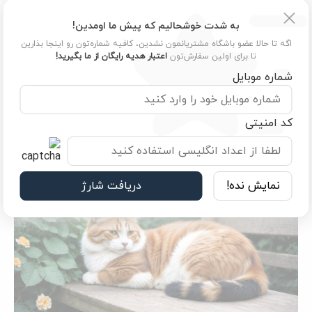
علائم حساسیت غذایی در فصل بهار
به شدت خوشحالیم که پیش ما اومدین!
اگه تا حالا عضو باشگاه مشتریانمون نشدین، کافیه شماره‌تون رو اینجا بذارین
اگر گربه‌تان علائمی مانند خارش، قرمزی پوست، تهوع یا کاهش
تا برای اولین سفارش‌تون
اعتبار هدیه رایگان از ما بگیرید!
اشتها دارد، ممکن است به یکی از مواد غذایی موجود در رژیم
شماره موبایل
بهاری‌اش حساسیت داشته باشد. در این حالت، حذف ماده مشکوک از
غذای گربه در بهار و جایگزینی با غذای ساده و بدون افزودنی، راه‌حل
کد امنیتی
مؤثری‌ست.
نمایش نده!
دریافت شارژ